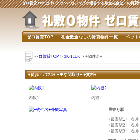
ゼロ賃貸.comは(株)タウンハウジングが運営する敷金礼金ゼロの賃
ゼロ賃貸TOP
礼金敷金なしの賃貸物件一覧
ペット
ゼロ賃貸TOP
>
1K-1LDK
> +物件名+
+徒歩・バス1+ +主な間取り+ +賃料+
内観1
内観2
最寄り駅
+最寄駅1+ +徒
+最寄駅2+ +徒
+最寄駅3+ +徒