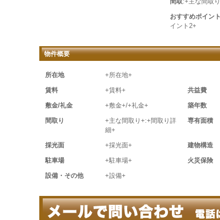
間取
:+主な間取り
おすすめポイン
イント2+
物件概要
所在地
+所在地+
賃料
+賃料+
共益費
敷金/礼金
+敷金+/+礼金+
築年数
間取り
+主な間取り+:+間取り詳
専有面積
細+
採光面
+採光面+
建物構造
駐車場
+駐車場+
火災保険
設備・その他
+設備+